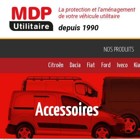
La protection et l'aménagement
de votre véhicule utilitaire
depuis 1990
Fermer
la
fenêtre
CONNEXION
NOS PRODUITS
Citroën
Dacia
Fiat
Ford
Iveco
Kia
SE CONNECTER
Accessoires
Créer un compte pro