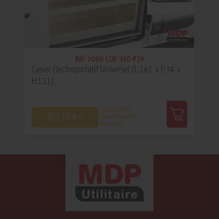
Réf: 2000-CUX-340-P34
Casier Electroportatif Universel (L:141 x P:34 x
H:121)
PRIX DE VENTE
837,00 €
client conseillé
HT
Hors pose
0