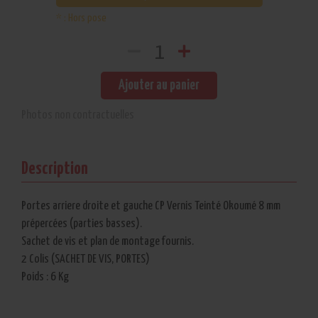
* : Hors pose
Ajouter au panier
Photos non contractuelles
Fermer
la
C'est
fenêtre
fait !
Description
Le
produit
Portes arriere droite et gauche CP Vernis Teinté Okoumé 8 mm
est
prépercées (parties basses).
bien
Sachet de vis et plan de montage fournis.
2 Colis (SACHET DE VIS, PORTES)
dans
Poids : 6 Kg
votre
panier