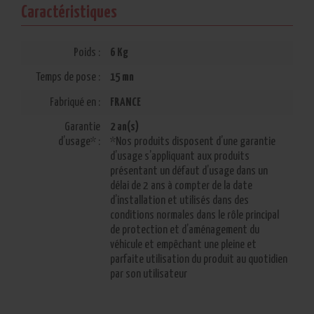
Caractéristiques
Portes
Arriere
Poids :
6 Kg
Basses
Temps de pose :
15 mn
(Tous
Volumes)
Fabriqué en :
FRANCE
-
Garantie
2 an(s)
La
d’usage* :
*Nos produits disposent d’une garantie
Paire
d’usage s’appliquant aux produits
Réf:
présentant un défaut d’usage dans un
3C47-
délai de 2 ans à compter de la date
PBA-
d’installation et utilisés dans des
110
conditions normales dans le rôle principal
de protection et d’aménagement du
Prix
42,00
véhicule et empêchant une pleine et
unitaire
€
parfaite utilisation du produit au quotidien
(Hors
HT
par son utilisateur
pose) :
Quantité
999,00
totale :