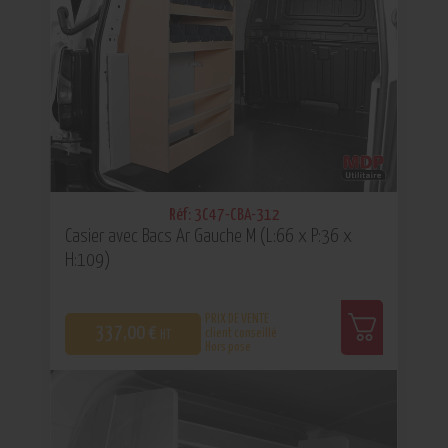
Réf: 3C47-CBA-312
Casier avec Bacs Ar Gauche M (L:66 x P:36 x
H:109)
PRIX DE VENTE
337,00 €
client conseillé
HT
Hors pose
0