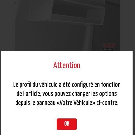
Réf: 4C47-CHX-210
Attention
Casier Haut Gauche sans Bacs (L:103 x P:23 x
H:30)
Le profil du véhicule a été configuré en fonction
de l'article, vous pouvez changer les options
PRIX DE VENTE
163,00 €
client conseillé
HT
depuis le panneau «Votre Véhicule» ci-contre.
Hors pose
0
OK