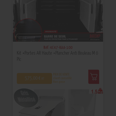
Réf: 4C47-KAA-100
Kit +Portes AR Haute +Plancher Anti Bouleau M 0
Plc
PRIX DE VENTE
575,00 €
client conseillé
HT
Hors pose
0