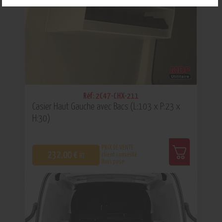
Réf: 2C47-CHX-211
Casier Haut Gauche avec Bacs (L:103 x P:23 x
H:30)
PRIX DE VENTE
232,00 €
client conseillé
HT
Hors pose
0