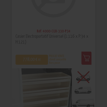
Réf: 4000-CUX-330-P34
Casier Electroportatif Universel (L:116 x P:34 x
H:121)
PRIX DE VENTE
778,00 €
client conseillé
HT
Hors pose
0