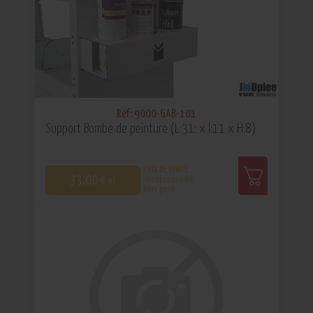
Réf: 9000-GAB-101
Support Bombe de peinture (L:31: x l:11 x H:8)
PRIX DE VENTE
33,00 €
client conseillé
HT
Hors pose
0