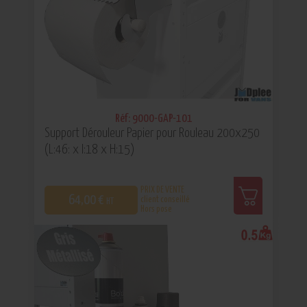
Réf: 9000-GAP-101
Support Dérouleur Papier pour Rouleau 200x250
(L:46: x l:18 x H:15)
PRIX DE VENTE
64,00 €
client conseillé
HT
Hors pose
0