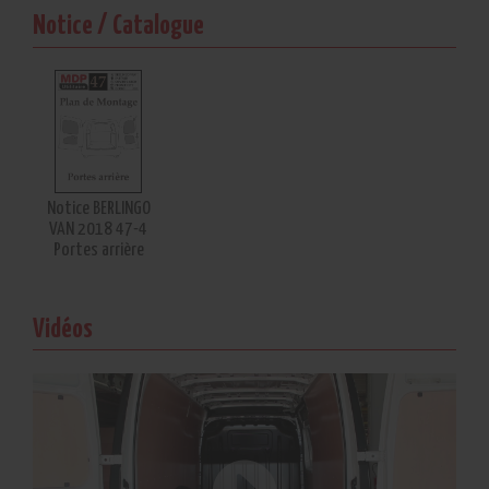
€
X
Notice / Catalogue
HT
Accéder
Continuer
au
mes
panier
achats
Notice BERLINGO
VAN 2018 47-4
Portes arrière
Vidéos