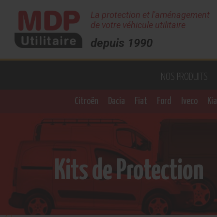
La protection et l'aménagement
de votre véhicule utilitaire
depuis 1990
Fermer
la
fenêtre
CONNEXION
NOS PRODUITS
Citroën
Dacia
Fiat
Ford
Iveco
Kia
SE CONNECTER
Kits de Protection
Créer un compte pro