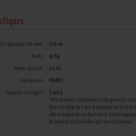
istiques
tre passages de roue :
122 cm
Poids :
92 Kg
Temps de pose :
1 h 00
Fabriqué en :
FRANCE
Garantie d’usage* :
2 an(s)
*Nos produits disposent d’une garantie d’u
dans un délai de 2 ans à compter de la date 
rôle principal de protection et d’aménageme
du produit au quotidien par son utilisateur