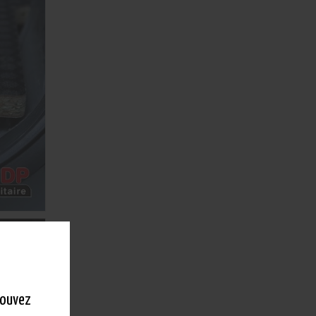
Anti Pnx
Particules
CH2 0 Plc
Réf:
2O12-
KPA-200
Prix unitaire
(Hors
pose) :
740,00 €
HT
Quantité
totale :
X
999,00 €
HT
 pouvez