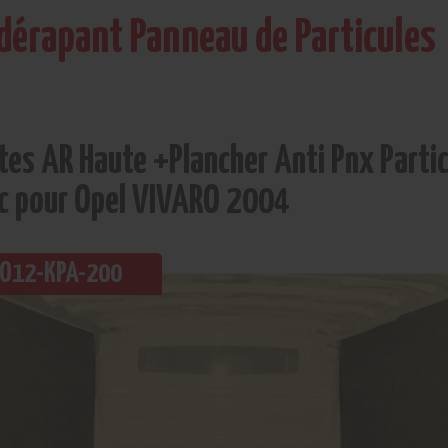
idérapant Panneau de Particules
tes AR Haute +Plancher Anti Pnx Parti
lc pour Opel VIVARO 2004
 2O12-KPA-200