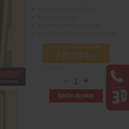
Conçu et adapté pour les PROS
Résistance et qualité
Quincaillerie traitée brouillard salin
Départ de nos ateliers sous 8 jours ouvrés;
PRIX DE VENTE client conseillé *
740,00 €
HT
* : Hors pose
Ajouter au panier
Fermer
C'est
la
fenêtre