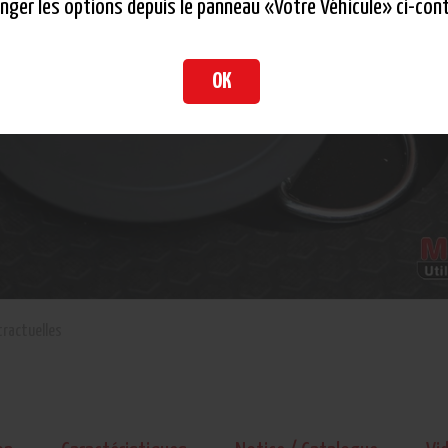
nger les options depuis le panneau «Votre Véhicule» ci-cont
OK
ractuelles