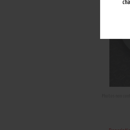
cha
Photos non cont