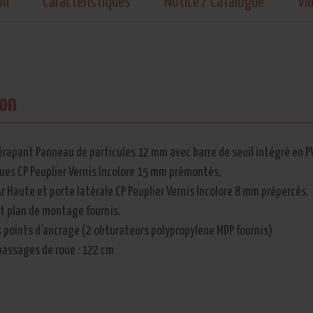
on
Caractéristiques
Notice / Catalogue
Vi
ion
érapant Panneau de particules 12 mm avec barre de seuil intégré en P
ues CP Peuplier Vernis Incolore 15 mm prémontés,
r Haute et porte latérale CP Peuplier Vernis Incolore 8 mm prépercés.
et plan de montage fournis.
 points d'ancrage (2 obturateurs polypropylene MDP fournis)
passages de roue : 122 cm