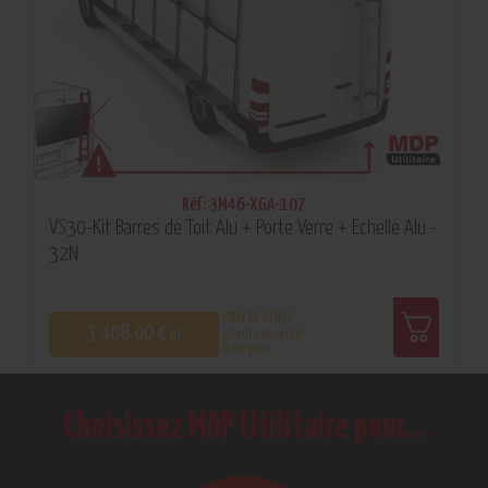
Réf: 3M46-XGA-107
VS30-Kit Barres de Toit Alu + Porte Verre + Echelle Alu -
32N
PRIX DE VENTE
3 408,00 €
client conseillé
HT
Hors pose
0
Choisissez MDP Utilitaire pour…