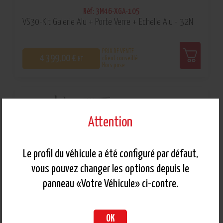
Réf: 3M46-XGA-105
VS30-Kit Galerie Alu + Porte Verre + Echelle Alu - 32N
PRIX DE VENTE
4 399,00 €
client conseillé
HT
Hors pose
0
Attention
Le profil du véhicule a été configuré par défaut,
vous pouvez changer les options depuis le
panneau «Votre Véhicule» ci-contre.
OK