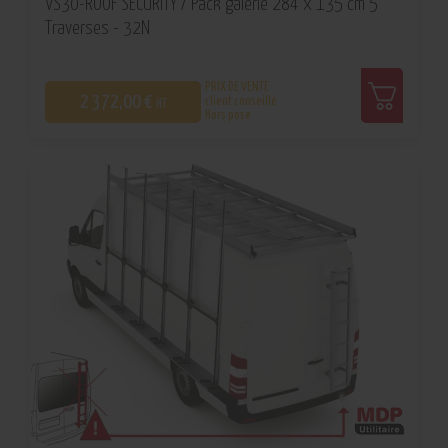
VS30-ROOF SECURITY / Pack galerie 284 x 135 cm 5
Traverses - 32N
PRIX DE VENTE
2 372,00 €
client conseillé
HT
Hors pose
0