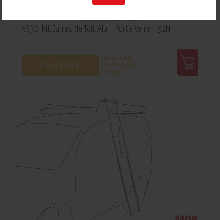
Réf: 3M46-XGA-106
VS30-Kit Barres de Toit Alu + Porte Verre - 32N
PRIX DE VENTE
3 153,00 €
client conseillé
HT
Hors pose
0