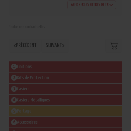
AFFICHER LES FILTRES DE TRI
Photos non contractuelles
PRÉCÉDENT
SUIVANT
Finitions
Kits de Protection
Casiers
Casiers Métalliques
Portage
Accessoires