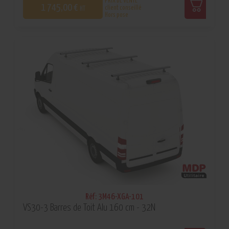
PRIX DE VENTE
1 745,00 €
client conseillé
HT
Hors pose
0
Réf: 3M46-XGA-101
VS30-3 Barres de Toit Alu 160 cm - 32N